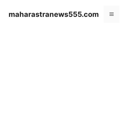
Skip
to
maharastranews555.com
Menu
content