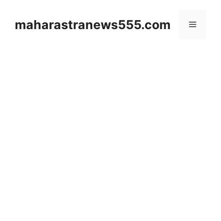
Skip
to
maharastranews555.com
Menu
content