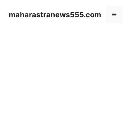
Skip
to
maharastranews555.com
Menu
content