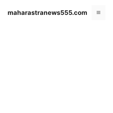
Skip
to
maharastranews555.com
Menu
content