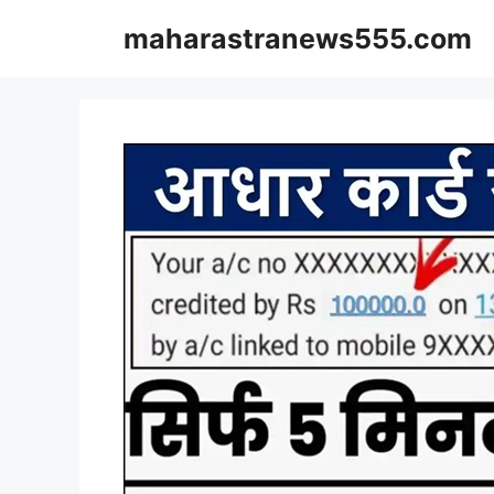
Skip
maharastranews555.com
to
content