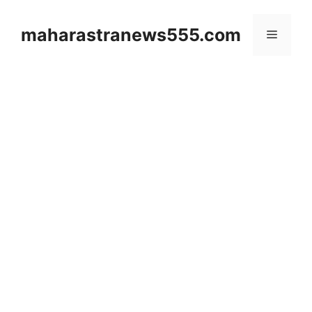
Skip
to
maharastranews555.com
Menu
content