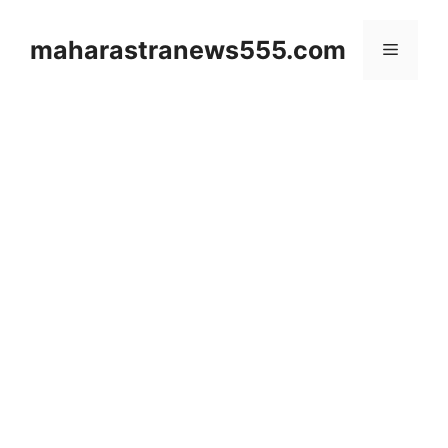
Skip
to
maharastranews555.com
Menu
content