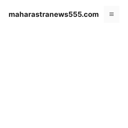
Skip
to
maharastranews555.com
Menu
content