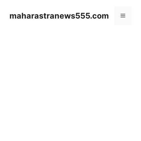
Skip
to
maharastranews555.com
Menu
content