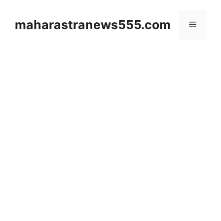
Skip
to
maharastranews555.com
Menu
content