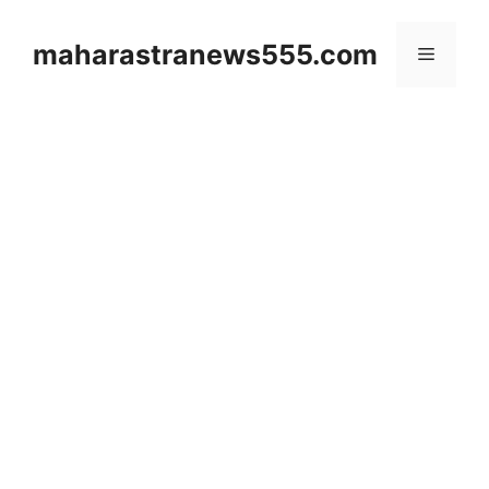
Skip
to
maharastranews555.com
Menu
content