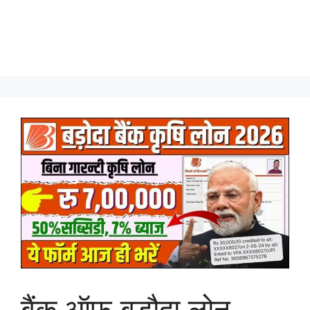
बैंक ऑफ बड़ौदा लोन