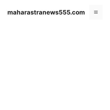
Skip
to
maharastranews555.com
Menu
content