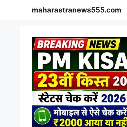
Skip
maharastranews555.com
to
content