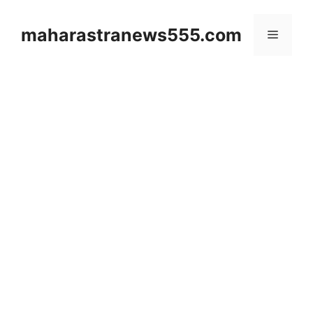
Skip
to
maharastranews555.com
Menu
content