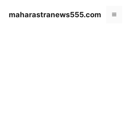
Skip
to
maharastranews555.com
Menu
content