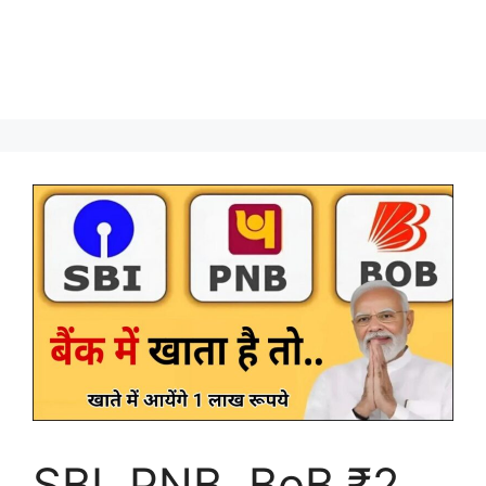
SBI, PNB, BoB ₹2