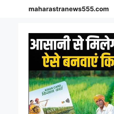
Skip
maharastranews555.com
to
content