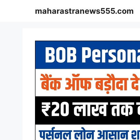
Skip
maharastranews555.com
to
content