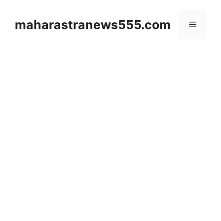
Skip
to
maharastranews555.com
Menu
content