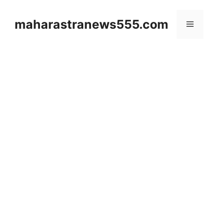
Skip
to
maharastranews555.com
Menu
content