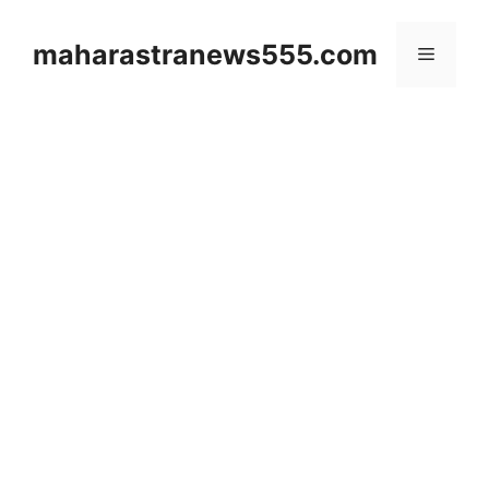
Skip
to
maharastranews555.com
Menu
content