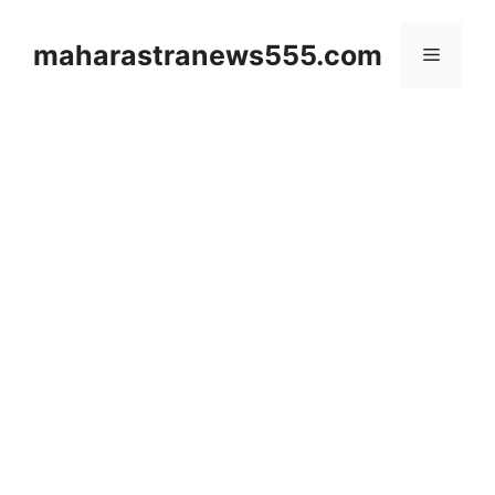
Skip
to
maharastranews555.com
Menu
content