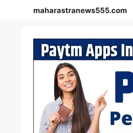
Skip
maharastranews555.com
to
content