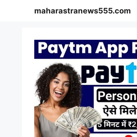
Skip
maharastranews555.com
to
content