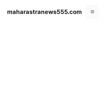
Skip
to
maharastranews555.com
Menu
content