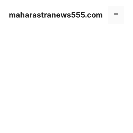
Skip
to
maharastranews555.com
Menu
content