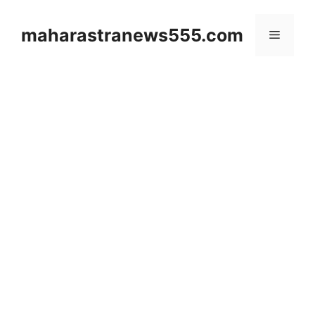
Skip
to
maharastranews555.com
Menu
content