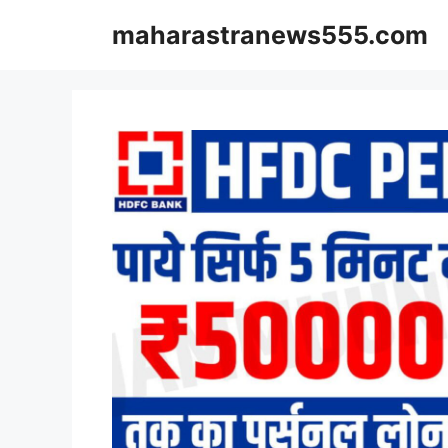
Skip
maharastranews555.com
to
content