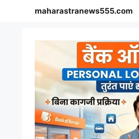
Skip
maharastranews555.com
to
content