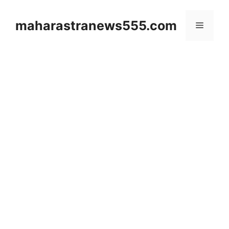
Skip
to
maharastranews555.com
Menu
content