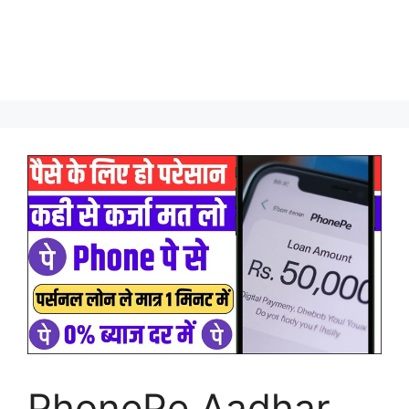
PhonePe Aadhar