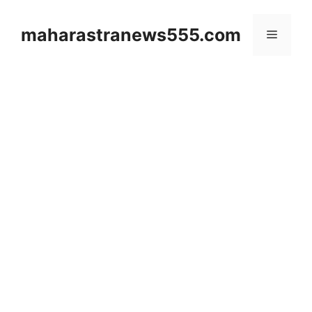
Skip
to
maharastranews555.com
Menu
content