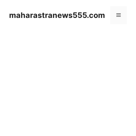
Skip
to
maharastranews555.com
Menu
content