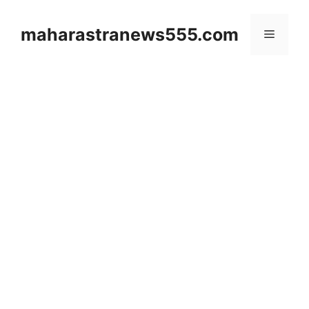
Skip
to
maharastranews555.com
Menu
content