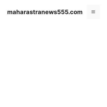
Skip
to
maharastranews555.com
Menu
content