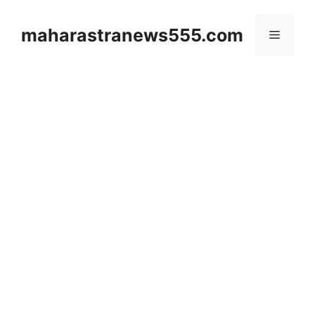
Skip
to
maharastranews555.com
Menu
content