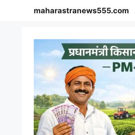
Skip
maharastranews555.com
to
content