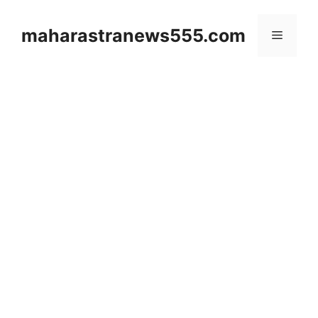
Skip
to
maharastranews555.com
Menu
content