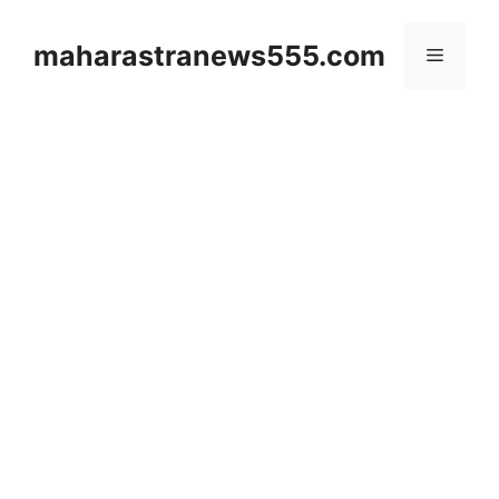
Skip
to
maharastranews555.com
Menu
content