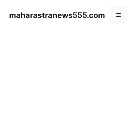
Skip
to
maharastranews555.com
Menu
content