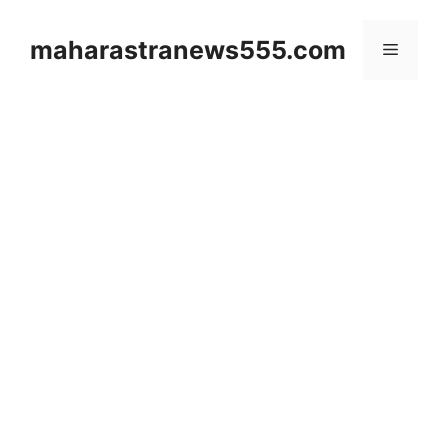
Skip
to
maharastranews555.com
Menu
content