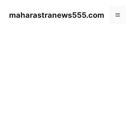
Skip
to
maharastranews555.com
Menu
content