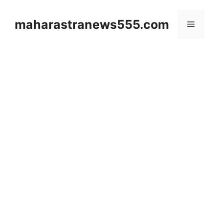
Skip
to
maharastranews555.com
Menu
content