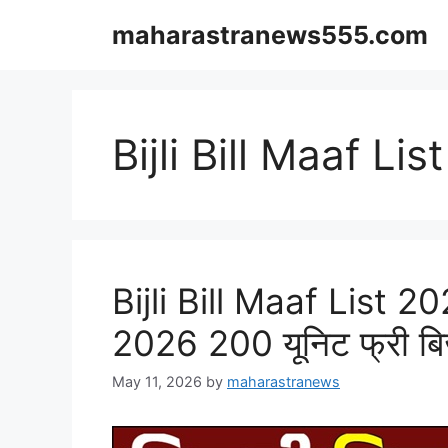
Skip
maharastranews555.com
to
content
Bijli Bill Maaf Li
Bijli Bill Maaf List 2
2026 200 यूनिट फ्री बिजल
May 11, 2026
by
maharastranews