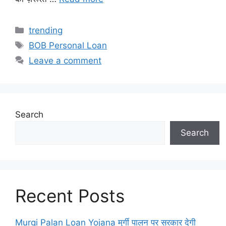
Categories
trending
Tags
BOB Personal Loan
Leave a comment
Search
Search
Recent Posts
Murgi Palan Loan Yojana मुर्गी पालन पर सरकार देगी