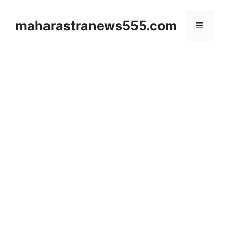
Skip
to
maharastranews555.com
Menu
content