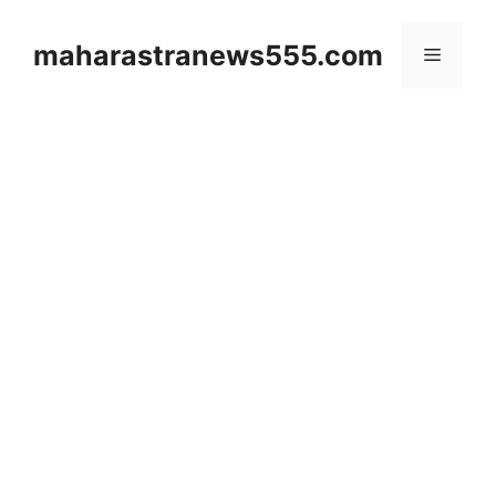
Skip
to
maharastranews555.com
Menu
content