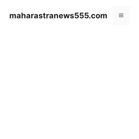
Skip
to
maharastranews555.com
Menu
content