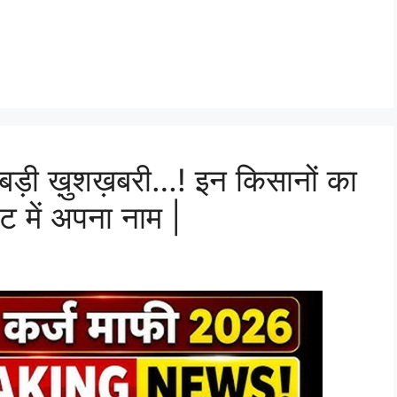
ड़ी ख़ुशख़बरी…! इन किसानों का
्ट में अपना नाम |