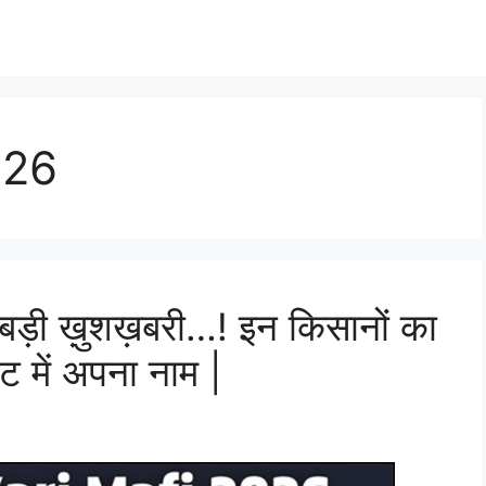
026
ड़ी ख़ुशख़बरी…! इन किसानों का
्ट में अपना नाम |