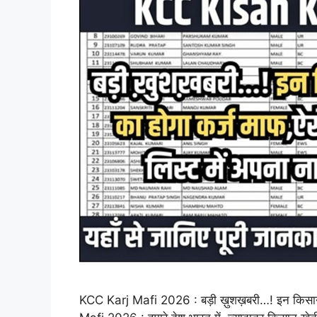
KCC Karj Mafi 2026 : बड़ी ख़ुशख़बरी…! इन किसानों क