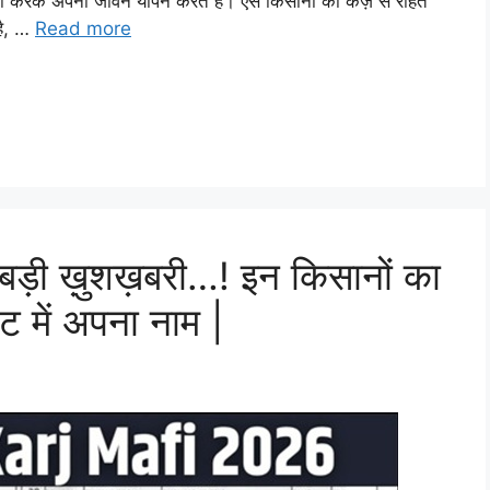
ी करके अपना जीवन यापन करते हैं। ऐसे किसानों को कर्ज़ से राहत
 है, …
Read more
ड़ी ख़ुशख़बरी…! इन किसानों का
्ट में अपना नाम |