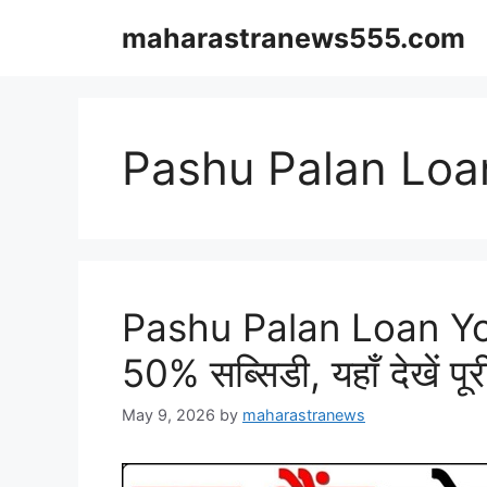
Skip
maharastranews555.com
to
content
Pashu Palan Loa
Pashu Palan Loan Yo
50% सब्सिडी, यहाँ देखें पू
May 9, 2026
by
maharastranews