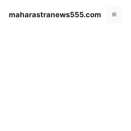
Skip
to
maharastranews555.com
Menu
content