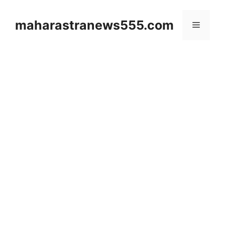
Skip
to
maharastranews555.com
Menu
content