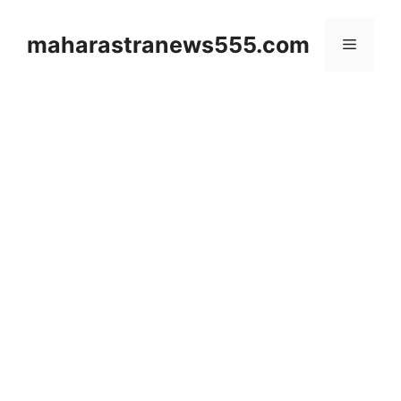
Skip
to
maharastranews555.com
Menu
content